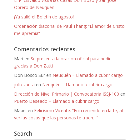
El P. Osvaldo visita las Casas Don Boso y San José
Obrero de Neuquén
¡Ya salió el Boletín de agosto!
Ordenación diaconal de Paul Thang: “El amor de Cristo
me apremia”
Comentarios recientes
Mari
en
Se presenta la oración oficial para pedir
gracias a Don Zatti
Don Bosco Sur
en
Neuquén – Llamado a cubrir cargo
julia zurita
en
Neuquén – Llamado a cubrir cargo
Dirección de Nivel Primario | Convocatoria ISSJ-100
en
Puerto Deseado – Llamado a cubrir cargo
Mabel
en
Felicísimo Vicente: “Fui creciendo en la fe, al
ver las cosas que las personas te traen…”
Search