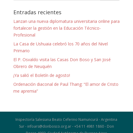
Entradas recientes
Lanzan una nueva diplomatura universitaria online para
fortalecer la gestión en la Educación Técnico-
Profesional
La Casa de Ushuaia celebró los 70 años del Nivel
Primario
El P. Osvaldo visita las Casas Don Boso y San José
Obrero de Neuquén
¡Ya salió el Boletín de agosto!
Ordenación diaconal de Paul Thang: “El amor de Cristo
me apremia”
Inspectoría Salesiana Beato Ceferino Namuncurá - Argentina
Sur - infoars@donbosco.org.ar - +54 11 4981 1860 - Don