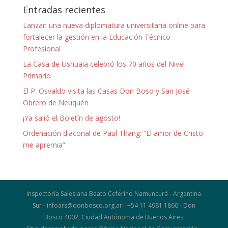
Entradas recientes
Lanzan una nueva diplomatura universitaria online para
fortalecer la gestión en la Educación Técnico-
Profesional
La Casa de Ushuaia celebró los 70 años del Nivel
Primario
El P. Osvaldo visita las Casas Don Boso y San José
Obrero de Neuquén
¡Ya salió el Boletín de agosto!
Ordenación diaconal de Paul Thang: “El amor de Cristo
me apremia”
Inspectoría Salesiana Beato Ceferino Namuncurá - Argentina
Sur - infoars@donbosco.org.ar - +54 11 4981 1860 - Don
Bosco 4002, Ciudad Autónoma de Buenos Aires