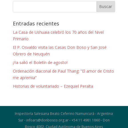
Entradas recientes
La Casa de Ushuaia celebró los 70 años del Nivel
Primario
El P. Osvaldo visita las Casas Don Boso y San José
Obrero de Neuquén
¡Ya salió el Boletín de agosto!
Ordenación diaconal de Paul Thang: “El amor de Cristo
me apremia”
Historias de voluntariado – Ezequiel Peralta
Inspectoría Salesiana Beato Ceferino Namuncurá - Argentina
Sur - infoars@donbosco.org.ar - +54 11 4981 1860 - Don
Bosco 4002, Ciudad Autónoma de Buenos Aires