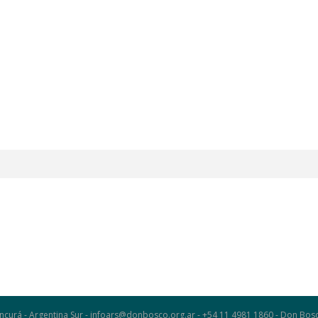
ncurá - Argentina Sur - infoars@donbosco.org.ar - +54 11 4981 1860 - Don B