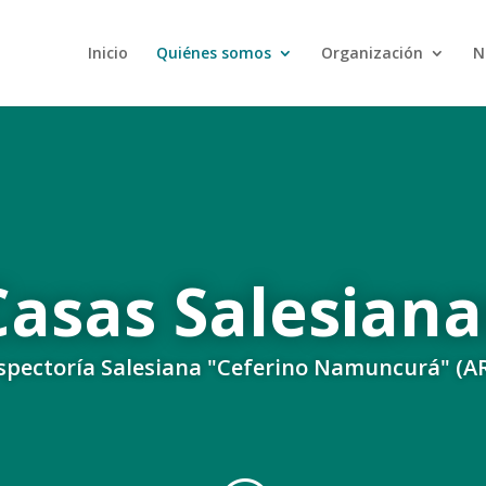
Inicio
Quiénes somos
Organización
N
Casas Salesiana
spectoría Salesiana "Ceferino Namuncurá" (A