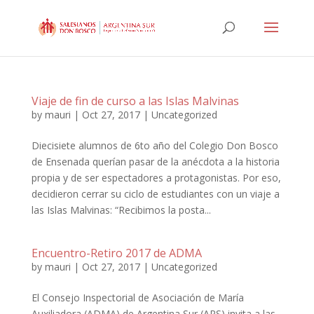
Viaje de fin de curso a las Islas Malvinas
by
mauri
|
Oct 27, 2017
|
Uncategorized
Diecisiete alumnos de 6to año del Colegio Don Bosco
de Ensenada querían pasar de la anécdota a la historia
propia y de ser espectadores a protagonistas. Por eso,
decidieron cerrar su ciclo de estudiantes con un viaje a
las Islas Malvinas: “Recibimos la posta...
Encuentro-Retiro 2017 de ADMA
by
mauri
|
Oct 27, 2017
|
Uncategorized
El Consejo Inspectorial de Asociación de María
Auxiliadora (ADMA) de Argentina Sur (ARS) invita a las