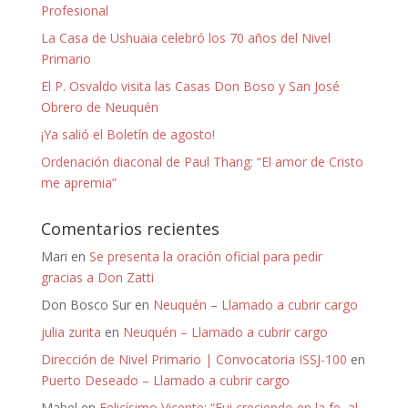
Profesional
La Casa de Ushuaia celebró los 70 años del Nivel
Primario
El P. Osvaldo visita las Casas Don Boso y San José
Obrero de Neuquén
¡Ya salió el Boletín de agosto!
Ordenación diaconal de Paul Thang: “El amor de Cristo
me apremia”
Comentarios recientes
Mari
en
Se presenta la oración oficial para pedir
gracias a Don Zatti
Don Bosco Sur
en
Neuquén – Llamado a cubrir cargo
julia zurita
en
Neuquén – Llamado a cubrir cargo
Dirección de Nivel Primario | Convocatoria ISSJ-100
en
Puerto Deseado – Llamado a cubrir cargo
Mabel
en
Felicísimo Vicente: “Fui creciendo en la fe, al