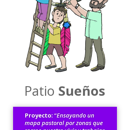
Patio
Sueños
Proyecto:
“
Ensayando un
mapa pastoral por zonas que