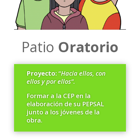
Patio
Oratorio
Proyecto:
“
Hacia ellos, con
ellos y por ellos”.
Formar a la CEP en la
elaboración de su PEPSAL
junto a los jóvenes de la
obra.