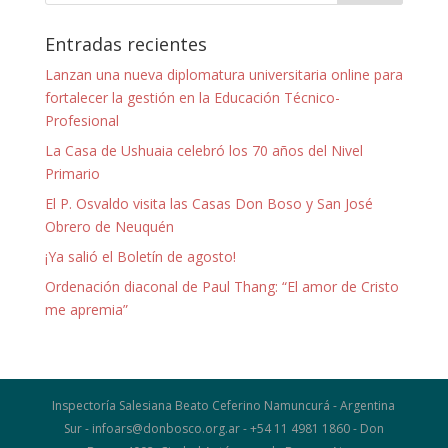
Entradas recientes
Lanzan una nueva diplomatura universitaria online para
fortalecer la gestión en la Educación Técnico-
Profesional
La Casa de Ushuaia celebró los 70 años del Nivel
Primario
El P. Osvaldo visita las Casas Don Boso y San José
Obrero de Neuquén
¡Ya salió el Boletín de agosto!
Ordenación diaconal de Paul Thang: “El amor de Cristo
me apremia”
Inspectoría Salesiana Beato Ceferino Namuncurá - Argentina
Sur - infoars@donbosco.org.ar - +54 11 4981 1860 - Don