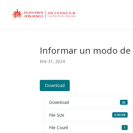
Informar un modo de 
Ene 31, 2024
Download
Download
65
File Size
0.00 KB
File Count
1