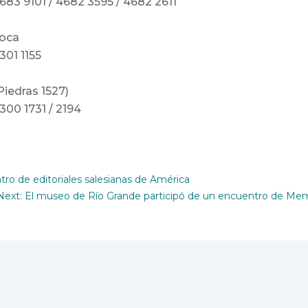
4683 9101 / 4682 3595 / 4682 2611
Boca
301 1155
Piedras 1527)
4300 1731 / 2194
ro de editoriales salesianas de América
Next: El museo de Río Grande participó de un encuentro de Memo