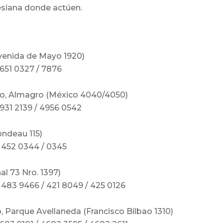
lesiana donde actúen.
venida de Mayo 1920)
4651 0327 / 7876
io, Almagro (México 4040/4050)
4931 2139 / 4956 0542
ondeau 115)
) 452 0344 / 0345
l 73 Nro. 1397)
) 483 9466 / 421 8049 / 425 0126
 Parque Avellaneda (Francisco Bilbao 1310)