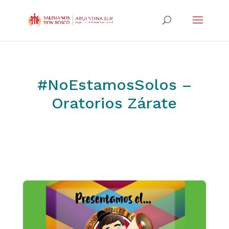
#NoEstamosSolos –
Oratorios Zárate