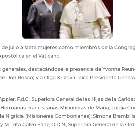
 de julio a siete mujeres como miembros de la Congrega
postólica en el Vaticano.
ras generales, destacándose la presencia de Yvonne Reung
de Don Bosco) y a Olga Krizova, laica Presidenta General
er, F.d.C., Superiora General de las Hijas de la Carida
as Hermanas Franciscanas Misioneras de María; Luigia Cocc
a Nigricia (Misioneras Combonianas); Simona Brambilla,
 M. Rita Calvo Sanz, O.D.N., Superiora General de la O