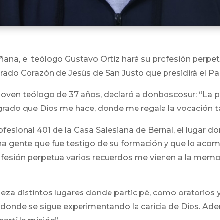
añana, el teólogo Gustavo Ortiz hará su profesión perp
grado Corazón de Jesús de San Justo que presidirá el Pad
 joven teólogo de 37 años, declaró a donboscosur: “La 
grado que Dios me hace, donde me regala la vocación tan
esional 401 de la Casa Salesiana de Bernal, el lugar d
ha gente que fue testigo de su formación y que lo aco
ofesión perpetua varios recuerdos me vienen a la memor
beza distintos lugares donde participé, como oratorios
 donde se sigue experimentando la caricia de Dios. Ade