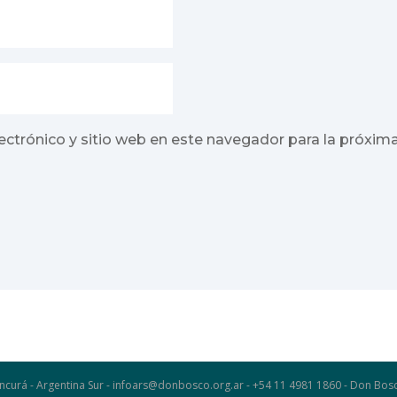
ectrónico y sitio web en este navegador para la próxim
ncurá - Argentina Sur - infoars@donbosco.org.ar - +54 11 4981 1860 - Don B