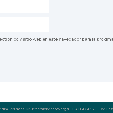
ectrónico y sitio web en este navegador para la próxim
ncurá - Argentina Sur - infoars@donbosco.org.ar - +54 11 4981 1860 - Don B