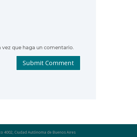
a vez que haga un comentario.
Submit Comment
osco 4002, Ciudad Autónoma de Buenos Aires