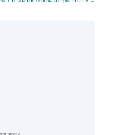
xt: La ciudad de Ushuaia cumplió 141 años
→
comunicar a