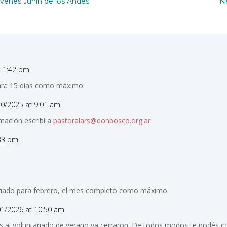
óvenes Junín de los Andes
Ne
t 1:42 pm
para 15 días como máximo
10/2025 at 9:01 am
mación escribí a
pastoralars@donbosco.org.ar
:33 pm
tariado para febrero, el mes completo como máximo.
01/2026 at 10:50 am
nes al voluntariado de verano ya cerraron. De todos modos te podés 