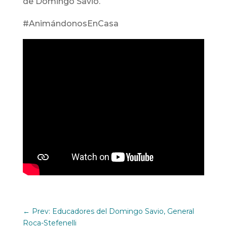
de Domingo Savio.
#AnimándonosEnCasa
←
Prev: Educadores del Domingo Savio, General
Roca-Stefenelli