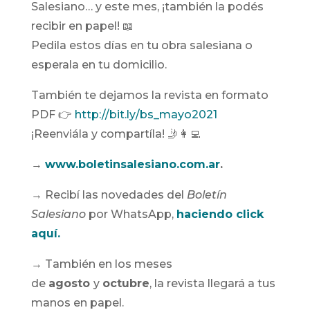
Salesiano… y este mes, ¡también la podés
recibir en papel! 📖
Pedila estos días en tu obra salesiana o
esperala en tu domicilio.
También te dejamos la revista en formato
PDF 👉
http://bit.ly/bs_mayo2021
¡Reenviála y compartíla! 🤳👩‍💻
→
www.boletinsalesiano.com.ar
.
→ Recibí las novedades del
Boletín
Salesiano
por WhatsApp,
haciendo click
aquí.
→ También en los meses
de
agosto
y
octubre
, la revista llegará a tus
manos en papel.