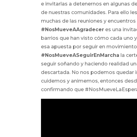
e invitarlas a detenernos en algunas d
de nuestras comunidades. Para ello le
muchas de las reuniones y encuentros
#NosMueveAAgradecer
es una invit
barrios que han visto cómo cada uno y
esa apuesta por seguir en movimiento
#NosMueveASeguirEnMarcha
la cer
seguir soñando y haciendo realidad una
descartada. No nos podemos quedar in
cuidemos y animemos, entonces desde 
confirmando que #NosMueveLaEsper