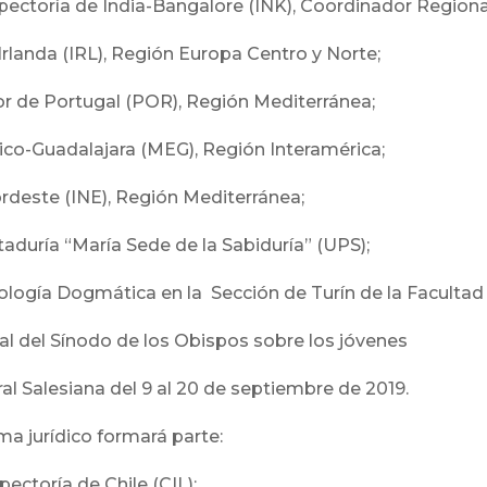
pectoría de India-Bangalore (INK), Coordinador Regional
landa (IRL), Región Europa Centro y Norte;
 de Portugal (POR), Región Mediterránea;
o-Guadalajara (MEG), Región Interamérica;
ordeste (INE), Región Mediterránea;
taduría “María Sede de la Sabiduría” (UPS);
ogía Dogmática en la Sección de Turín de la Facultad 
l del Sínodo de los Obispos sobre los jóvenes
al Salesiana del 9 al 20 de septiembre de 2019.
ma jurídico formará parte:
ectoría de Chile (CIL);