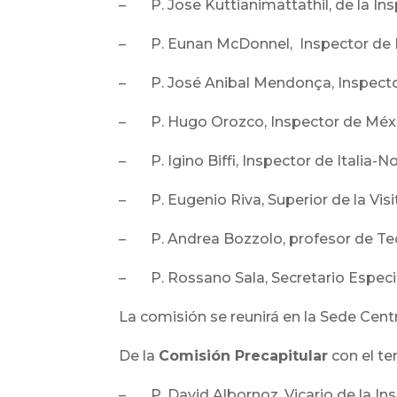
– P. Jose Kuttianimattathil, de la Ins
– P. Eunan McDonnel, Inspector de Ir
– P. José Anibal Mendonça, Inspector
– P. Hugo Orozco, Inspector de Méxic
– P. Igino Biffi, Inspector de Italia-N
– P. Eugenio Riva, Superior de la Visi
– P. Andrea Bozzolo, profesor de Teol
– P. Rossano Sala, Secretario Especia
La comisión se reunirá en la Sede Centr
De la
Comisión Precapitular
con el te
– P. David Albornoz, Vicario de la Insp