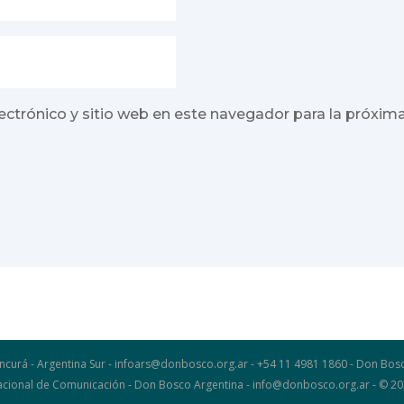
ectrónico y sitio web en este navegador para la próxim
ncurá - Argentina Sur - infoars@donbosco.org.ar - +54 11 4981 1860 - Don B
 Nacional de Comunicación - Don Bosco Argentina - info@donbosco.org.ar - © 