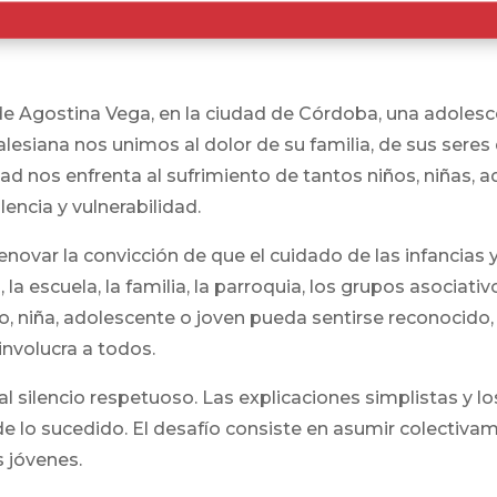
o de Agostina Vega, en la ciudad de Córdoba, una adole
esiana nos unimos al dolor de su familia, de sus sere
idad nos enfrenta al sufrimiento de tantos niños, niñas,
encia y vulnerabilidad.
novar la convicción de que el cuidado de las infancias 
la escuela, la familia, la parroquia, los grupos asociat
o, niña, adolescente o joven pueda sentirse reconocid
involucra a todos.
a al silencio respetuoso. Las explicaciones simplistas 
 lo sucedido. El desafío consiste en asumir colectiva
s jóvenes.