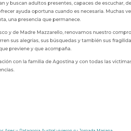
an y buscan adultos presentes, capaces de escuchar, de 
recer ayuda oportuna cuando es necesaria. Muchas ve
unta, una presencia que permanece.
co y de Madre Mazzarello, renovamos nuestro comprom
urren sus alegrías, sus búsquedas y también sus fragil
 que previene y que acompaña.
ación con la familia de Agostina y con todas las víctim
encias.
s Aires y Patagonia Austral vivieron su Jornada Mariana