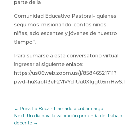
parte de la
Comunidad Educativo Pastoral– quienes
seguimos ‘misionando’ con los niños,
niñas, adolescentes y jóvenes de nuestro
tiempo”.
Para sumarse a este conversatorio virtual
ingresar al siguiente enlace:
https://us06web.zoom.us/j/85846521711?
pwd=huXabR3eF27lVYd1Uu0XIggtt6mHwS.1
←
Prev: La Boca - Llamado a cubrir cargo
Next: Un día para la valoración profunda del trabajo
docente
→