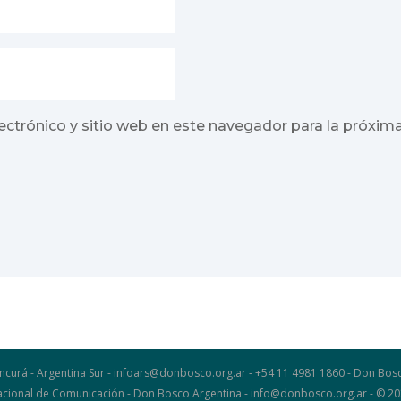
ectrónico y sitio web en este navegador para la próxim
ncurá - Argentina Sur - infoars@donbosco.org.ar - +54 11 4981 1860 - Don B
 Nacional de Comunicación - Don Bosco Argentina - info@donbosco.org.ar - © 