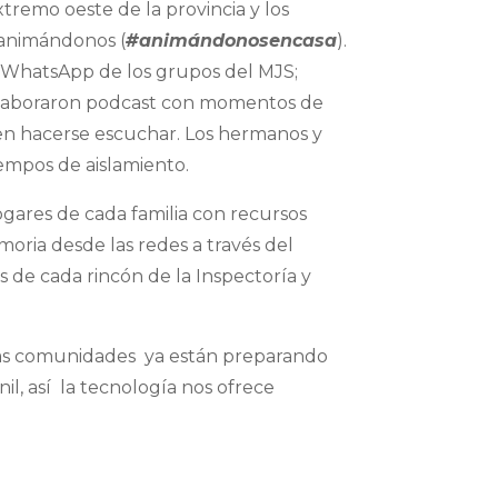
remo oeste de la provincia y los
 animándonos (
#animándonosencasa
).
en WhatsApp de los grupos del MJS;
n elaboraron podcast con momentos de
 en hacerse escuchar. Los hermanos y
empos de aislamiento.
ogares de cada familia con recursos
oria desde las redes a través del
es de cada rincón de la Inspectoría y
 las comunidades ya están preparando
il, así la tecnología nos ofrece