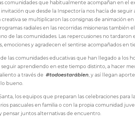
 las comunidades que habitualmente acompañan en el ext
 invitación que desde la Inspectoría nos hacía de seguir
a creativa se multiplicaron las consignas de animación 
s programas radiales en las recorridas misioneras tambié
a uno de las comunidades. Las repercusiones no tardaron
 emociones y agradecen el sentirse acompañados en ti
d de las comunidades educativas que han llegado a los h
 seguir aprendiendo en este tiempo distinto, a hacer mem
aliento a través de
#todoestarábien
, y así llegan aport
 lo bueno.
 Santa, los equipos que preparan las celebraciones para
rios pascuales en familia o con la propia comunidad juven
y pensar juntos alternativas de encuentro.