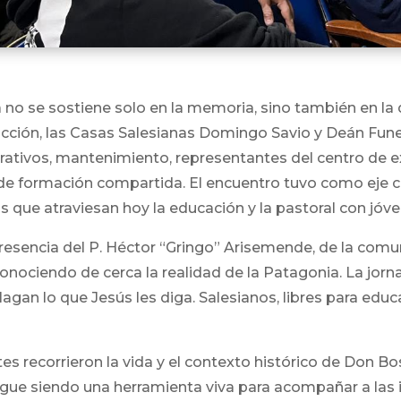
no se sostiene solo en la memoria, sino también en la 
vicción, las Casas Salesianas Domingo Savio y Deán Fu
ativos, mantenimiento, representantes del centro de e
 formación compartida. El encuentro tuvo como eje cen
 que atraviesan hoy la educación y la pastoral con jóve
esencia del P. Héctor “Gringo” Arisemende, de la comun
conociendo de cerca la realidad de la Patagonia. La jo
gan lo que Jesús les diga. Salesianos, libres para educar
ntes recorrieron la vida y el contexto histórico de Don 
gue siendo una herramienta viva para acompañar a las in