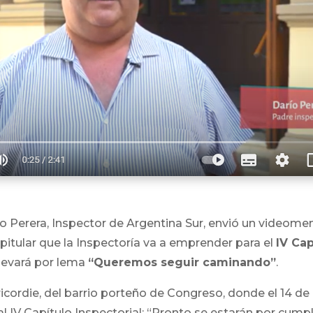
ío Perera, Inspector de Argentina Sur, envió un videomen
apitular que la Inspectoría va a emprender para el
IV Cap
 llevará por lema
“Queremos seguir caminando”
.
ricordie, del barrio porteño de Congreso, donde el 14 de
al IV Capítulo Inspectorial: “Pronto se estarán por cumpl