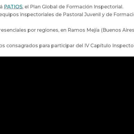
rá
PATIOS
, el Plan Global de Formación Inspectorial.
 equipos inspectoriales de Pastoral Juvenil y de Formaci
esenciales por regiones, en Ramos Mejía (Buenos Aires)
s consagrados para participar del IV Capítulo Inspector