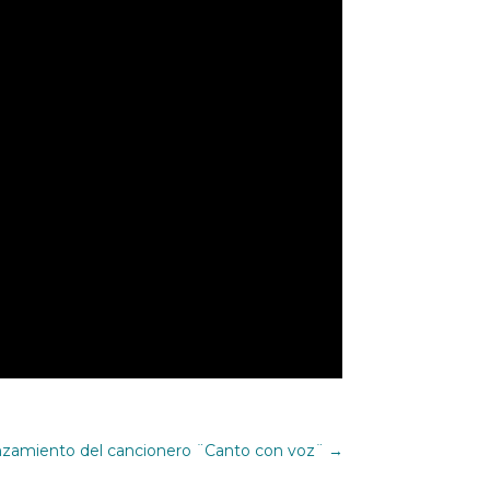
nzamiento del cancionero ¨Canto con voz¨
→