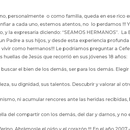
rino, personalmente o como familia, queda en ese rico
nfiar a cada uno, estemos atentos, no lo perdamos !!! Y
o, y la expresaría diciendo: “SEAMOS HERMANOS”. La Bib
n Padre a sus hijos, y desde esta experiencia profund
vivir como hermanos!!! Le podríamos preguntar a Ceferi
 huellas de Jesús que recorrió en sus jóvenes 18 años:
 buscar el bien de los demás, ser para los demás. Elegir 
a, su dignidad, sus talentos. Descubrir y valorar al ot
 mismo, ni acumular rencores ante las heridas recibidas
ella del compartir con los demás, del dar y darnos, y no 
no. Abrámosle el oído y el corazón !!! En el año 2007 –