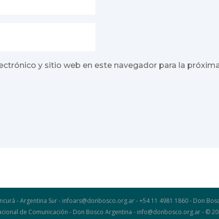
ectrónico y sitio web en este navegador para la próxim
ncurá - Argentina Sur - infoars@donbosco.org.ar - +54 11 4981 1860 - Don B
 Nacional de Comunicación - Don Bosco Argentina - info@donbosco.org.ar - © 