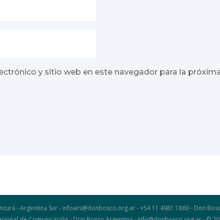
ectrónico y sitio web en este navegador para la próxim
ncurá - Argentina Sur - infoars@donbosco.org.ar - +54 11 4981 1860 - Don B
 Nacional de Comunicación - Don Bosco Argentina - info@donbosco.org.ar - © 